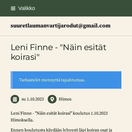
Siirry
Valikko
sivun
sisältöön
suuretlaumanvartijarodut@gmail.com
Leni Finne - "Näin esität
koirasi"
Tarkastelet mennyttä tapahtumaa.
su 1.10.2023
Himos
Leni Finne - "Näin esität koirasi" koulutus 1.10.2023
Himoksella.
Ennen koulutusta käydään lyhyesti läpi koiran osat ja