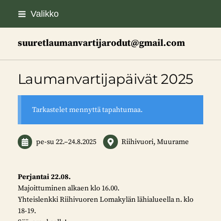
Siirry
Valikko
sivun
sisältöön
suuretlaumanvartijarodut@gmail.com
Laumanvartijapäivät 2025
Tarkastelet mennyttä tapahtumaa.
pe-su
22.
–
24.8.2025
Riihivuori, Muurame
Perjantai 22.08.
Majoittuminen alkaen klo 16.00.
Yhteislenkki Riihivuoren Lomakylän lähialueella n. klo
18-19.