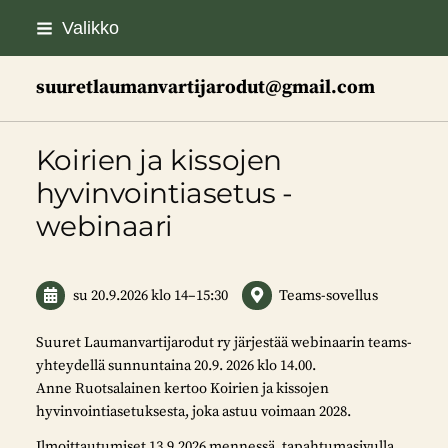
Siirry
Valikko
sivun
sisältöön
suuretlaumanvartijarodut@gmail.com
Koirien ja kissojen
hyvinvointiasetus -
webinaari
su 20.9.2026
klo 14
–
15:30
Teams-sovellus
Suuret Laumanvartijarodut ry järjestää webinaarin teams-
yhteydellä sunnuntaina 20.9. 2026 klo 14.00.
Anne Ruotsalainen kertoo Koirien ja kissojen
hyvinvointiasetuksesta, joka astuu voimaan 2028.
Ilmoittautumiset 13.9.2026 mennessä, tapahtumasivulla