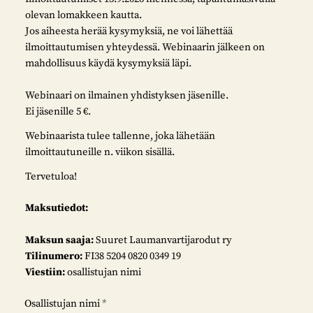
olevan lomakkeen kautta.
Jos aiheesta herää kysymyksiä, ne voi lähettää
ilmoittautumisen yhteydessä. Webinaarin jälkeen on
mahdollisuus käydä kysymyksiä läpi.
Webinaari on ilmainen yhdistyksen jäsenille.
Ei jäsenille 5 €.
Webinaarista tulee tallenne, joka lähetään
ilmoittautuneille n. viikon sisällä.
Tervetuloa!
Maksutiedot:
Maksun saaja:
Suuret Laumanvartijarodut ry
Tilinumero:
FI38 5204 0820 0349 19
Viestiin:
osallistujan nimi
Osallistujan nimi
*