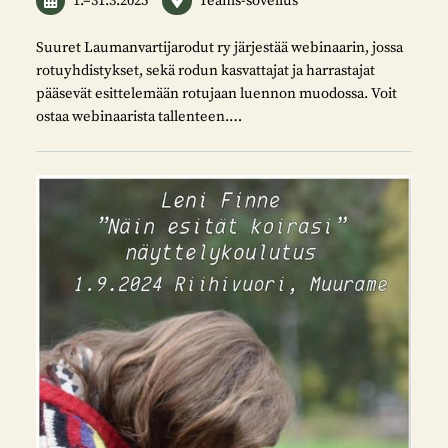
1.
–
31.3.2025
Teams-sovellus
Suuret Laumanvartijarodut ry järjestää webinaarin, jossa
rotuyhdistykset, sekä rodun kasvattajat ja harrastajat
pääsevät esittelemään rotujaan luennon muodossa. Voit
ostaa webinaarista tallenteen.…