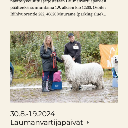
näyttelykoulutus järjestetään Laumanvartijapäivien
päätteeksi sunnuntaina 1.9. alkaen klo 12:00. Osoite:
Riihivuorentie 282, 40620 Muurame (parking alue)…
30.8.-1.9.2024
Laumanvartijapäivät