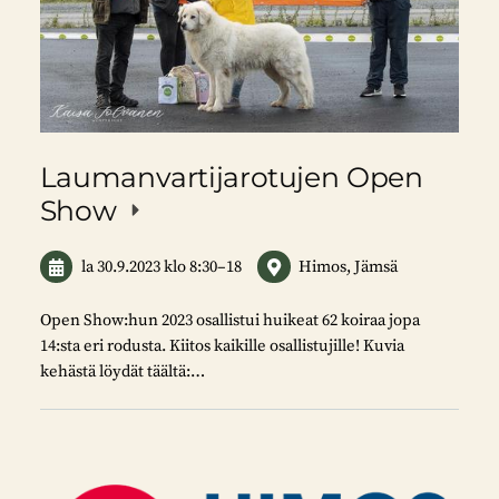
Laumanvartijarotujen Open
Show
la 30.9.2023
klo 8:30
–
18
Himos, Jämsä
Open Show:hun 2023 osallistui huikeat 62 koiraa jopa
14:sta eri rodusta. Kiitos kaikille osallistujille! Kuvia
kehästä löydät täältä:…