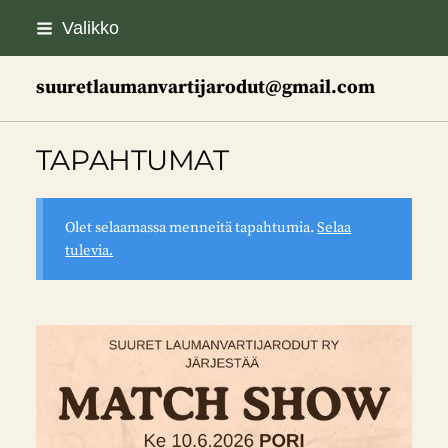
Siirry
Valikko
sivun
sisältöön
suuretlaumanvartijarodut@gmail.com
TAPAHTUMAT
Olet selaamassa menneitä tapahtumia.
Selaa
tulevia.