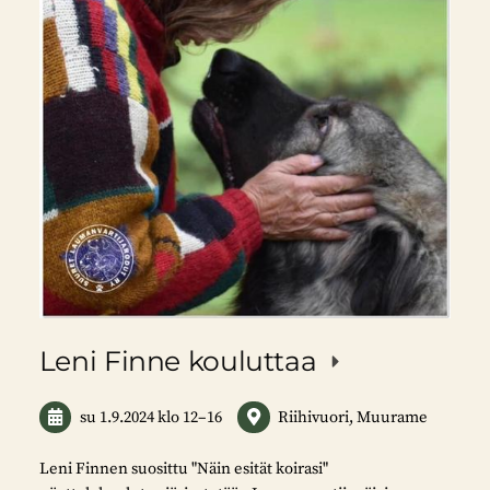
Leni Finne kouluttaa
su 1.9.2024
klo 12
–
16
Riihivuori, Muurame
Leni Finnen suosittu "Näin esität koirasi"