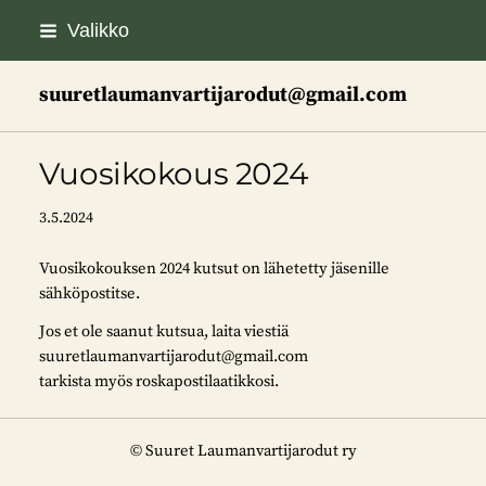
Siirry
Valikko
sivun
sisältöön
suuretlaumanvartijarodut@gmail.com
Vuosikokous 2024
3.5.2024
Vuosikokouksen 2024 kutsut on lähetetty jäsenille
sähköpostitse.
Jos et ole saanut kutsua, laita viestiä
suuretlaumanvartijarodut@gmail.com
tarkista myös roskapostilaatikkosi.
©
Suuret Laumanvartijarodut ry